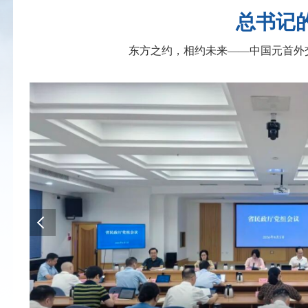
总书记的
东方之约，相约未来——中国元首外
新时代“堡垒工程”推进会召开
2026-08-07
省民政厅召开党组（扩大
2026-08-07
省民政厅召开“两优一
御工作
2026-08-08
省民政厅社会组织综合党委所属社会
七次全体会议
2026-08-08
多维普法让《社会救
十一届十次全会精神
2026-08-08
省民政厅赴毛家坪村开展“追
2026-08-08
省民政厅召开党组理论学