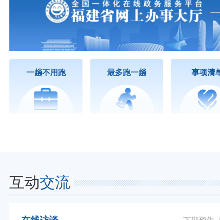
一趟不用跑
最多跑一趟
事项清
互动
交流