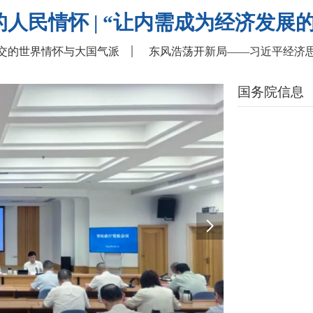
人民情怀 | “让内需成为经济发展
交的世界情怀与大国气派
东风浩荡开新局——习近平经济
国务院信息
）会议传达学习省委十一届十次全会精神
2026-08-06
先”表彰大会
2026-07-25
组织党建工作骨干培训班在榕举办，以赋能社会组织发展
2026-07-24
助法》走进千家万户
2026-07-21
寻领袖足迹 感悟为民情怀”主题党日活动
2026-07-18
习中心组学习（扩大）会议暨警示教育会
2026-07-16