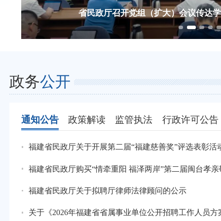
省委十一届十次全会精神系列谈之四
2026-08-08
闻“风”而动 全省民政
省民政厅召开“两优一
彻省委十一届十次全会精神
2026-08-08
省民政厅召开专题会议传达贯
政务
公开
通知公告
政策解读
监管执法
行政许可公告
福建省民政厅关于开展第二届“福建慈善奖”评选表彰活
福建省民政厅购买“情牵重阳 福泽两岸”第二届闽台孝
福建省民政厅关于拟聘厅律师法律顾问的公示
关于《2026年福建省省属事业单位公开招聘工作人员