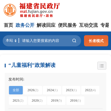
首页
政务公开
解读回应
便民服务
互动交流
专题
长者模式
“儿童福利”政策解读
发布时间:
全部
2026
(2)
2024
(1)
2023
(1)
2022
(4)
2021
(2)
2020
(2)
2019
(5)
2016
(1)