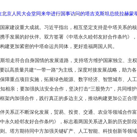
平在北京人民大会堂同来华进行国事访问的塔吉克斯坦总统拉赫蒙举
国家建设重大成就。习近平指出，相互坚定支持是中塔关系的核
携手发展的好伙伴。双方签署《中塔永久睦邻友好合作条约》
构建更加紧密的中塔命运共同体，更好造福两国人民。
坦走符合自身国情的发展道路，支持塔方维护国家独立、主权和
双方要以高质量共建“一带一路”为主线，深度对接发展战略，助
保障重点项目实施，拓展绿色能源、数字经济、智慧城市、人
知相亲；要加强执法安全合作，坚决打击“三股势力”，共同维
框架内加强合作，践行真正的多边主义，推动构建更加公正合理
关系正不断深化发展，贸易、投资、交通、农业等领域合作富
中永久睦邻友好合作条约》，标志着两国关系进入新的历史阶
则。塔方期待同中方加强关键矿产、人工智能、科技创新等领