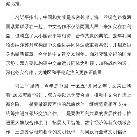
储比拉。
习近平指出，中国和文莱是亲密邻邦，海上丝绸之路将两
国紧紧联系在一起。中文合作不仅给两国人民带来实实在在利
益，也树立了大小国家平等相待、合作共赢的典范。去年我同
哈桑纳尔苏丹就构建中文命运共同体达成重要共识，开启双边
关系崭新篇章。今年是中文建交35周年。面对变乱交织的国际
形势，双方要以构建中文命运共同体为引领，加强战略沟通，
深化务实合作，为地区和平稳定注入更多正能量。
习近平强调，今年是中国“十五五”开局之年，文莱正朝
着“2035宏愿”奋进，双方要以此为契合点，推动中文合作迈上
新台阶。一是要做高度互信的战略伙伴，继续坚定相互支持，
统筹推进各领域交流合作。二是要做互利共赢的发展伙伴，推
进重大旗舰合作项目，拓展人工智能、数字经济等新兴领域合
作。三是要做相知相亲的文明伙伴，共同践行全球文明倡议，