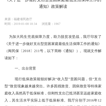
通知》政策解读
来源：福建省民政厅
时间：2019-01-08 18:34
浏览量：1967
为加大民生兜底保障力度，助力脱贫攻坚战，我厅印发了
《关于进一步做好支出型贫困家庭最低生活保障工作的通知》
（闽民保〔
2018
〕
211
号，以下简称《通知》）。现就文件解
读如下：
一、出台背景
现行低保政策能较好解决“收入型”贫困问题，但“支出
型”致贫现象越来越突出。许多因残致贫、因病致贫等特殊家
庭收入虽然高于低保标准，但刚性支出已抵消甚至远超家庭收
入，其生活水平实际上低于低保标准。我厅分别于
2016
年
12