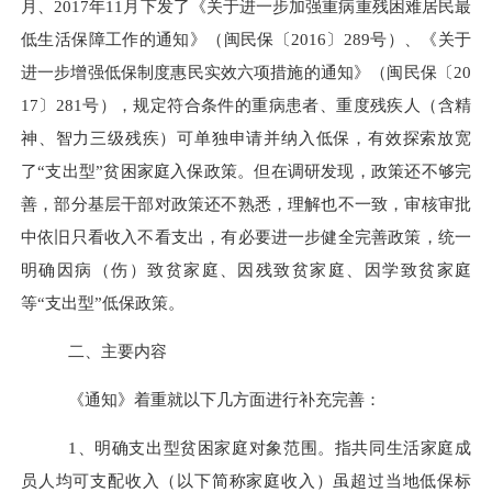
月、
2017
年
11
月下发了《关于进一步加强重病重残困难居民最
低生活保障工作的通知》（闽民保〔
2016
〕
289
号）、《关于
进一步增强低保制度惠民实效六项措施的通知》（闽民保〔
20
17
〕
281
号），规定符合条件的重病患者、重度残疾人（含精
神、智力三级残疾）可单独申请并纳入低保，有效探索放宽
了“支出型”贫困家庭入保政策。但在调研发现，政策还不够完
善，部分基层干部对政策还不熟悉，理解也不一致，审核审批
中依旧只看收入不看支出，有必要进一步健全完善政策，统一
明确因病（伤）致贫家庭、因残致贫家庭、因学致贫家庭
等“支出型”低保政策。
二、主要内容
《通知》着重就以下几方面进行补充完善：
1、明确支出型贫困家庭对象范围。
指共同生活家庭成
员人均可支配收入（以下简称家庭收入）虽超过当地低保标