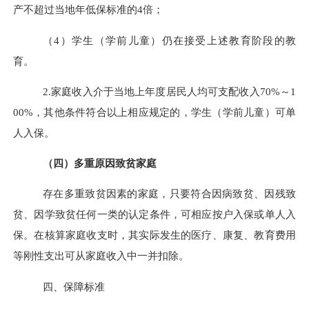
产不超过当地年低保标准的
4
倍；
（
4
）学生（学前儿童）仍在接受上述教育阶段的教
育。
2.
家庭收入介于当地上年度居民人均可支配收入
70%
～
1
00%
，其他条件符合以上相应规定的，学生（学前儿童）可单
人入保。
（四）多重原因致贫家庭
存在多重致贫因素的家庭，只要符合因病致贫、因残致
贫、因学致贫任何一类的认定条件，可相应按户入保或单人入
保。在核算家庭收支时，其实际发生的医疗、康复、教育费用
等刚性支出可从家庭收入中一并扣除。
四、保障标准