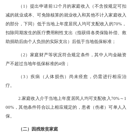
（
1
）提出申请前
12
个月的家庭收入（不含按规定可扣
减的就业成本、可免除核算的就业收入和其他不计入家庭收入
的部分，下同）低于当地上年度居民人均可支配收入的
70%
，
扣除同期发生的医疗费用刚性支出（指获得各类保险补偿、救
助捐助后由个人负担的实际支出）后低于当地低保标准；
（
2
）家庭财产等状况符合规定条件，其中人均金融资
产不超过当地年低保标准的
4
倍；
（
3
）疾病（人体损伤）尚未痊愈，仍需进行相应治
疗。
2.
家庭收入介于当地上年度居民人均可支配收入
70%
～
1
00%
，其他条件符合以上相应规定的，患者（伤者）可单人入
保。
（二）因残致贫家庭