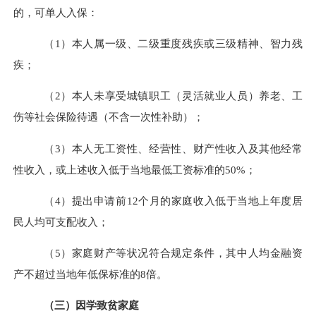
的，可单人入保：
（
1
）本人属一级、二级重度残疾或三级精神、智力残
疾；
（
2
）本人未享受城镇职工（灵活就业人员）养老、工
伤等社会保险待遇（不含一次性补助）；
（
3
）本人无工资性、经营性、财产性收入及其他经常
性收入，或上述收入低于当地最低工资标准的
50%
；
（
4
）提出申请前
12
个月的家庭收入低于当地上年度居
民人均可支配收入；
（
5
）家庭财产等状况符合规定条件，其中人均金融资
产不超过当地年低保标准的
8
倍。
（三）因学致贫家庭