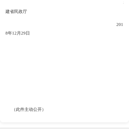
福
建省民政厅
201
8
年
12
月
29
日
（此件主动公开）