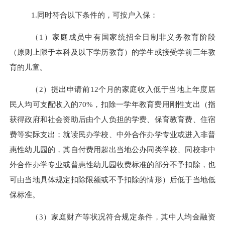
1.
同时符合以下条件的，可按户入保：
（
1
）家庭成员中有国家统招全日制非义务教育阶段
（原则上限于本科及以下学历教育）的学生或接受学前三年教
育的儿童。
（
2
）提出申请前
12
个月的家庭收入低于当地上年度居
民人均可支配收入的
70%
，扣除一学年教育费用刚性支出（指
获得政府和社会资助后由个人负担的学费、保育教育费、住宿
费等实际支出；就读民办学校、中外合作办学专业或进入非普
惠性幼儿园的，其自付费用超出当地公办同类学校、同校非中
外合作办学专业或普惠性幼儿园收费标准的部分不予扣除，也
可由当地具体规定扣除限额或不予扣除的情形）后低于当地低
保标准。
（
3
）家庭财产等状况符合规定条件，其中人均金融资