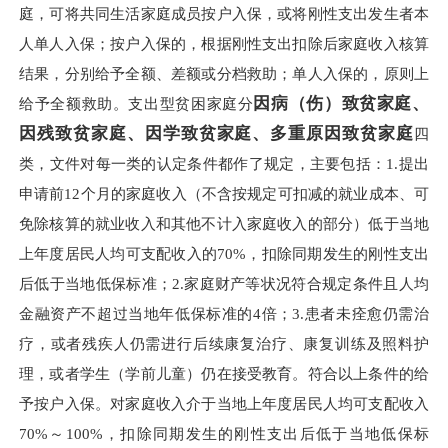
庭，可将共同生活家庭成员按户入保，或将刚性支出发生者本
人单人入保；按户入保的，根据刚性支出扣除后家庭收入核算
结果，分别给予全额、差额或分档救助；单人入保的，原则上
因病（伤）致贫家庭、
给予全额救助。支出型贫困家庭分
因残致贫家庭、因学致贫家庭、多重原因致贫家庭
四
类，文件对每一类的认定条件都作了规定，主要包括：1.提出
申请前12个月的家庭收入（不含按规定可扣减的就业成本、可
免除核算的就业收入和其他不计入家庭收入的部分）低于当地
上年度居民人均可支配收入的70%，扣除同期发生的刚性支出
后低于当地低保标准；2.家庭财产等状况符合规定条件且人均
金融资产不超过当地年低保标准的4倍；3.患者未痊愈仍需治
疗，或者残疾人仍需进行后续康复治疗、康复训练及照料护
理，或者学生（学前儿童）仍在接受教育。符合以上条件的给
予按户入保。对家庭收入介于当地上年度居民人均可支配收入
70%～100%，扣除同期发生的刚性支出后低于当地低保标