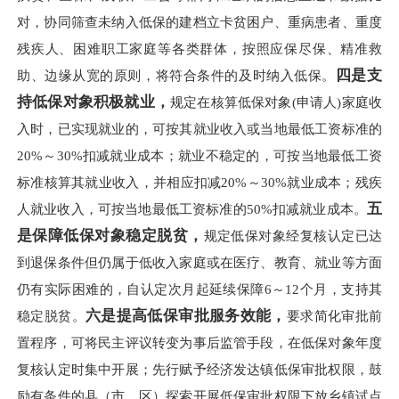
对，协同筛查未纳入低保的建档立卡贫困户、重病患者、重度
残疾人、困难职工家庭等各类群体，按照应保尽保、精准救
四是支
助、边缘从宽的原则，将符合条件的及时纳入低保。
持低保对象积极就业，
规定在核算低保对象(申请人)家庭收
入时，已实现就业的，可按其就业收入或当地最低工资标准的
20%～30%扣减就业成本；就业不稳定的，可按当地最低工资
标准核算其就业收入，并相应扣减20%～30%就业成本；残疾
五
人就业收入，可按当地最低工资标准的50%扣减就业成本。
是保障低保对象稳定脱贫，
规定低保对象经复核认定已达
到退保条件但仍属于低收入家庭或在医疗、教育、就业等方面
仍有实际困难的，自认定次月起延续保障6～12个月，支持其
六是提高低保审批服务效能，
稳定脱贫。
要求简化审批前
置程序，可将民主评议转变为事后监管手段，在低保对象年度
复核认定时集中开展；先行赋予经济发达镇低保审批权限，鼓
励有条件的县（市、区）探索开展低保审批权限下放乡镇试点