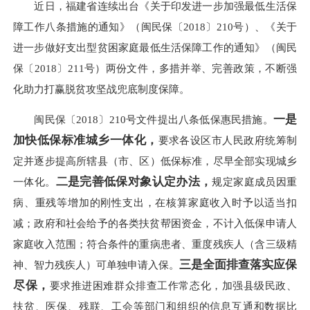
近日，福建省连续出台《关于印发进一步加强最低生活保
障工作八条措施的通知》（闽民保〔2018〕210号）、《关于
进一步做好支出型贫困家庭最低生活保障工作的通知》（闽民
保〔2018〕211号）两份文件，多措并举、完善政策，不断强
化助力打赢脱贫攻坚战兜底制度保障。
一是
闽民保〔2018〕210号文件提出八条低保惠民措施。
加快低保标准城乡一体化，
要求各设区市人民政府统筹制
定并逐步提高所辖县（市、区）低保标准，尽早全部实现城乡
二是完善低保对象认定办法，
一体化。
规定家庭成员因重
病、重残等增加的刚性支出，在核算家庭收入时予以适当扣
减；政府和社会给予的各类扶贫帮困资金，不计入低保申请人
家庭收入范围；符合条件的重病患者、重度残疾人（含三级精
三是全面排查落实应保
神、智力残疾人）可单独申请入保。
尽保，
要求推进困难群众排查工作常态化，加强县级民政、
扶贫、医保、残联、工会等部门和组织的信息互通和数据比