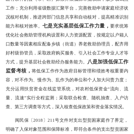
工作；充分利用省级数据汇聚平台，完善救助申请家庭经济状
况核对机制，推进跨部门信息共享和自动核对，提高精准识别
七是充实基层低保工作力量，
能力和核对效率。
要求统筹
优化社会救助管理机构设置和人力资源配置，按规定以户籍人
口数量等因素相应配备乡镇（街道）养老救助协理员，配齐用
好村级协管员，采取政府购买服务、引入社会工作专业人才等
八是加强低保工作
方式，提升基层社会救助经办服务能力。
监督考核，
将低保工作作为政府目标管理和绩效考核重要内
容，对不作为、慢作为、乱作为的单位和个人加大问责力度；
充分运用扶贫资金在线监管系统，对农村低保资金“流向、流
量、流速”实行全程监测；采取联合检查、随机抽查、入户访
查、第三方调查等方式，深入核查低保政策和资金落实情况。
闽民保〔2018〕211号文件对支出型贫困家庭作了界定，
明确了入保对象范围和保障标准，即符合条件的支出型贫困家