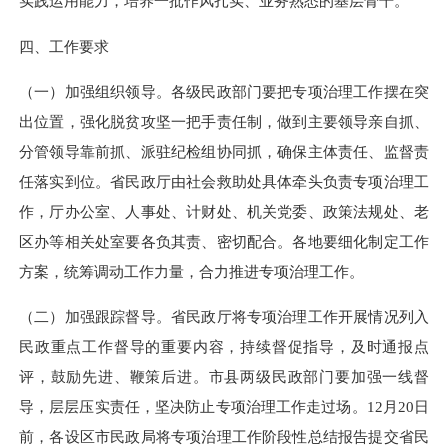
实践运用能力，培养一批作风扎实、业务熟悉的基层骨干。
四、工作要求
（一）加强组织领导。各级民政部门要把专项治理工作摆在突
出位置，强化脱贫攻坚一把手责任制，做到主要领导亲自抓、
分管领导靠前抓、派驻纪检组协同抓，确保主体责任、监督责
任落实到位。省民政厅由社会救助处具体牵头负责专项治理工
作，厅办公室、人事处、计财处、机关党委、政策法规处、老
区办等相关处室要各负其责、密切配合。各地要细化制定工作
方案，统筹调动工作力量，合力推进专项治理工作。
（二）加强跟踪督导。省民政厅将专项治理工作开展情况列入
民政重点工作督导的重要内容，持续督促指导，及时通报点
评，鼓励先进、鞭策后进。市县两级民政部门要加强一线督
导，层层压实责任，坚决防止专项治理工作走过场。
12月
20
日
前，各设区市民政局将专项治理工作阶段性总结报告提交省民