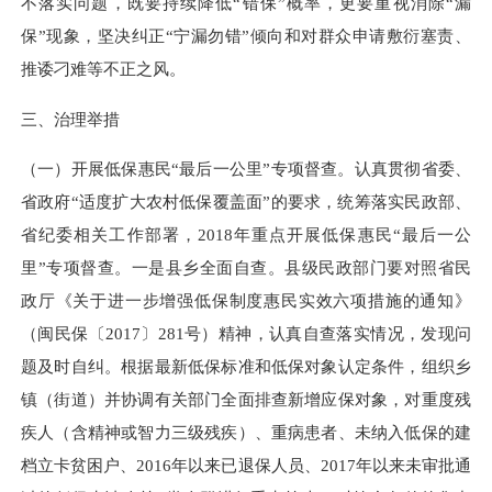
不落实问题，既要持续降低“错保”概率，更要重视消除“漏
保”现象，坚决纠正“宁漏勿错”倾向和对群众申请敷衍塞责、
推诿刁难等不正之风。
三、治理举措
（一）开展低保惠民“最后一公里”专项督查。认真贯彻省委、
省政府“适度扩大农村低保覆盖面”的要求，统筹落实民政部、
省纪委相关工作部署，
2018年重点开展低保惠民“最后一公
里”专项督查。一是县乡全面自查。县级民政部门要对照省民
政厅《关于进一步增强低保制度惠民实效六项措施的通知》
（闽民保〔
2017
〕
281
号）精神，认真自查落实情况，发现问
题及时自纠。根据最新低保标准和低保对象认定条件，组织乡
镇（街道）并协调有关部门全面排查新增应保对象，对重度残
疾人（含精神或智力三级残疾）、重病患者、未纳入低保的建
档立卡贫困户、
2016
年以来已退保人员、
2017
年以来未审批通