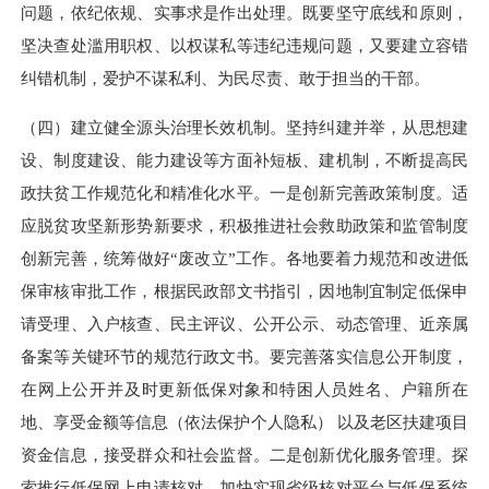
问题，依纪依规、实事求是作出处理。既要坚守底线和原则，
坚决查处
滥用职权、以权谋私等违纪违规问题，又要建立容错
纠错机制，爱护不谋私利、为民尽责、敢于担当的干部。
（四）建立健全源头治理长效机制。坚持纠建并举，从思想建
设、制度建设、能力建设等方面补短板、建机制，不断提高民
政扶贫工作规范化和精准化水平。一是创新完善政策制度。适
应脱贫攻坚新形势新要求，积极推进社会救助政策和监管制度
创新完善，统筹做好“废改立”工作。各地要着力规范和改进低
保审核审批工作，根据民政部文书指引，因地制宜制定低保申
请受理、入户核查、民主评议、公开公示、动态管理、近亲属
备案等关键环节的规范行政文书。要完善落实信息公开制度，
在网上公开并及时更新低保对象和特困人员姓名、户籍所在
地、享受金额等信息（依法保护个人隐私） 以及老区扶建项目
资金信息，接受群众和社会监督。二是创新优化服务管理。探
索推行低保网上申请核对，加快实现省级核对平台与低保系统