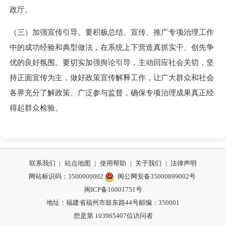
政厅。
（三）加强宣传引导。要积极总结、宣传、推广专项治理工作
中的成功经验和典型做法，在系统上下营造真抓实干、创先争
优的良好氛围。要切实加强舆论引导，主动回应社会关切，坚
持正面宣传为主，做好政策宣传解释工作，让广大群众和社会
各界充分了解政策、广泛参与监督，确保专项治理成果真正经
得起群众检验。
联系我们
|
站点地图
|
使用帮助
|
关于我们
|
法律声明
网站标识码：3500000002
闽公网安备35000899002号
闽ICP备16001751号
地址：福建省福州市鼓东路44号
邮编：350001
您是第
103965407
位访问者