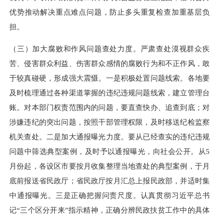
优势推动解决重点难点问题，防止多头重复检查加重基层负
担。
（三）加大腐败和作风问题查处力度。严肃查处漠视群众疾
苦、侵害群众利益、伤害群众感情的腐败行为和不正作风，敢
于较真碰硬，形成强大震慑。一是积极处置问题线索。各地要
及时梳理通过各种渠道掌握的违纪违规问题线索，建立管理台
账。对本部门权责范围内的问题，要直查快办、追查到底；对
涉嫌违纪的突出问题，按照干部管理权限，及时移送纪检监察
机关查处。二是加大通报曝光力度。要从已经查实的违纪违规
问题中筛选典型案例，及时予以通报曝光，向社会公开。从
5
月份起，各设区市要按月收集整理当地查处的典型案例，于月
底前报送省民政厅；省民政厅按月汇总上报民政部，并适时集
中通报曝光。三是正确把握问责尺度。认真贯彻习近平总书
记“三个区分开来”指示精神，正确分辨民政扶贫工作中的具体