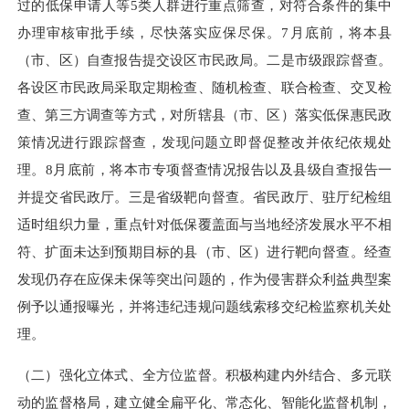
过的低保申请人等
5
类人群进行重点筛查，对符合条件的集中
办理审核审批手续，尽快落实应保尽保。
7
月底前，将本县
（市、区）自查报告提交设区市民政局。二是市级跟踪督查。
各设区市民政局采取定期检查、随机检查、联合检查、交叉检
查、第三方调查等方式，对所辖县（市、区）落实低保惠民政
策情况进行跟踪督查，发现问题立即督促整改并依纪依规处
理。
8
月底前，将本市专项督查情况报告以及县级自查报告一
并提交省民政厅。三是省级靶向督查。省民政厅、驻厅纪检组
适时组织力量，重点针对低保覆盖面与当地经济发展水平不相
符、扩面未达到预期目标的县（市、区）进行靶向督查。经查
发现仍存在应保未保等突出问题的，作为侵害群众利益典型案
例予以通报曝光，并将违纪违规问题线索移交纪检监察机关处
理。
（二）强化立体式、全方位监督。积极构建内外结合、多元联
动的监督格局，建立健全扁平化、常态化、智能化监督机制，