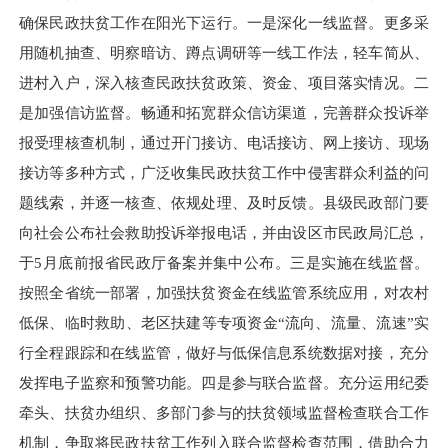
确保民政扶贫工作在阳光下运行。一是深化一线监督。更多采
用随机抽查、明察暗访、蹲点调研等一线工作法，轻车简从、
进村入户，深入核查民政扶贫政策、资金、项目落实情况。二
是加强信访监督。畅通和拓宽群众信访渠道，完善群众投诉举
报受理核查机制，通过开门接访、电话接访、网上接访、现场
接访等多种方式，广泛收集民政扶贫工作中侵害群众利益的问
题线索，并逐一核查、依规处理、及时反馈。县级民政部门要
向社会公布社会救助投诉举报电话，并由设区市民政局汇总，
于
5月底前报省民政厅备案并集中公布。三是实施在线监督。
按照全省统一部署，加强扶贫资金在线监管系统应用，对农村
低保、临时救助、老区扶建等专项资金“流向、流量、流速”实
行全程跟踪和在线监管，做好与低保信息系统数据对接，充分
发挥电子监察和预警功能。四是参与联合监督。充分运用纪委
牵头、扶贫办组织、多部门参与的扶贫领域监督检查联合工作
机制，争取将民政扶贫工作列入联合监督检查范围，借助合力