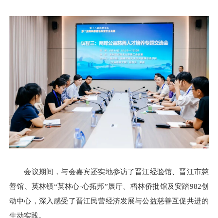
会议期间，与会嘉宾还实地参访了晋江经验馆、晋江市慈
善馆、英林镇“英林心·心拓邦”展厅、梧林侨批馆及安踏982创
动中心，深入感受了晋江民营经济发展与公益慈善互促共进的
生动实践。