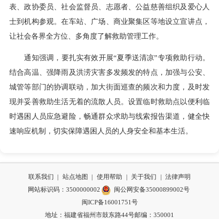
表、政协委员、社会监督员、志愿者、公益慈善组织及爱心人
士到机构参观。在车站、广场、商业聚集区等地设立宣讲点，
让社会各界全方位、多角度了解救助管理工作。
通知强调，要扎实有效开展“夏季送清凉”专项救助行动。
结合高温、强降雨及洪涝灾害多发频发的特点，加强与公安、
城管等部门的协调联动，加大街面巡查的频次和力度，及时发
现并妥善救助生活无着的流散人员。设置临时救助点以便利临
时遇困人员应急避险，畅通群众求助与线索报告渠道，健全快
速响应机制，切实保障遇困人员的人身安全和基本生活。
联系我们
|
站点地图
|
使用帮助
|
关于我们
|
法律声明
网站标识码：3500000002
闽公网安备35000899002号
闽ICP备16001751号
地址：福建省福州市鼓东路44号
邮编：350001