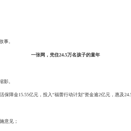
故事。
一张网，兜住24.5万名孩子的童年
缩影。
障金15.55亿元，投入“福蕾行动计划”资金逾2亿元，惠及24
。
施意见；