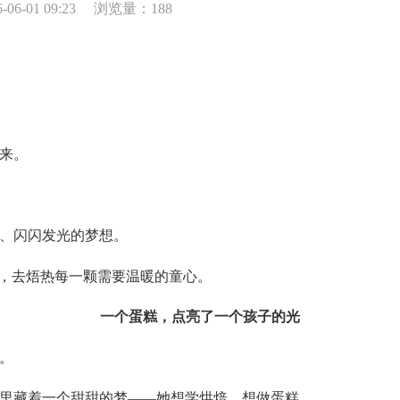
6-01 09:23
浏览量：188
来。
、闪闪发光的梦想。
”，去焐热每一颗需要温暖的童心。
一个蛋糕，点亮了一个孩子的光
。
里藏着一个甜甜的梦——她想学烘焙，想做蛋糕。