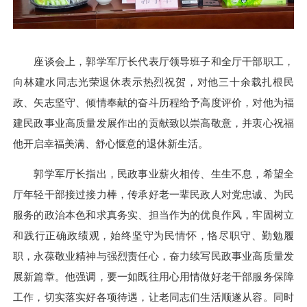
座谈会上，郭学军厅长代表厅领导班子和全厅干部职工，
向林建水同志光荣退休表示热烈祝贺，对他三十余载扎根民
政、矢志坚守、倾情奉献的奋斗历程给予高度评价，对他为福
建民政事业高质量发展作出的贡献致以崇高敬意，并衷心祝福
他开启幸福美满、舒心惬意的退休新生活。
郭学军厅长指出，民政事业薪火相传、生生不息，希望全
厅年轻干部接过接力棒，传承好老一辈民政人对党忠诚、为民
服务的政治本色和求真务实、担当作为的优良作风，牢固树立
和践行正确政绩观，始终坚守为民情怀，恪尽职守、勤勉履
职，永葆敬业精神与强烈责任心，奋力续写民政事业高质量发
展新篇章。他强调，要一如既往用心用情做好老干部服务保障
工作，切实落实好各项待遇，让老同志们生活顺遂从容。同时