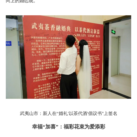
向上的婚恋观。
武夷山市：新人在“婚礼'以茶代酒'倡议书"上签名
幸福“加喜”：福彩花束为爱添彩