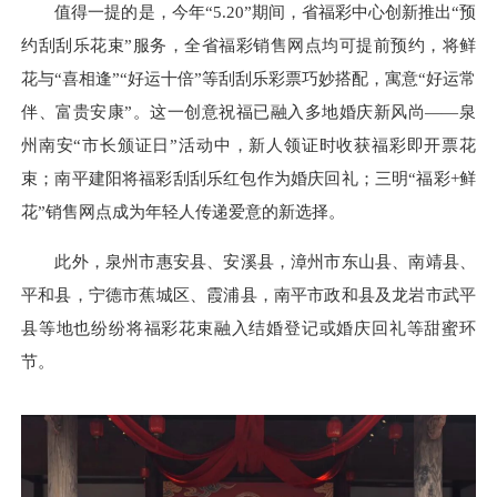
值得一提的是，今年“5.20”期间，省福彩中心创新推出“预
约刮刮乐花束”服务，全省福彩销售网点均可提前预约，将鲜
花与“喜相逢”“好运十倍”等刮刮乐彩票巧妙搭配，寓意“好运常
伴、富贵安康”。这一创意祝福已融入多地婚庆新风尚——泉
州南安“市长颁证日”活动中，新人领证时收获福彩即开票花
束；南平建阳将福彩刮刮乐红包作为婚庆回礼；三明“福彩+鲜
花”销售网点成为年轻人传递爱意的新选择。
此外，泉州市惠安县、安溪县，漳州市东山县、南靖县、
平和县，宁德市蕉城区、霞浦县，南平市政和县及龙岩市武平
县等地也纷纷将福彩花束融入结婚登记或婚庆回礼等甜蜜环
节。