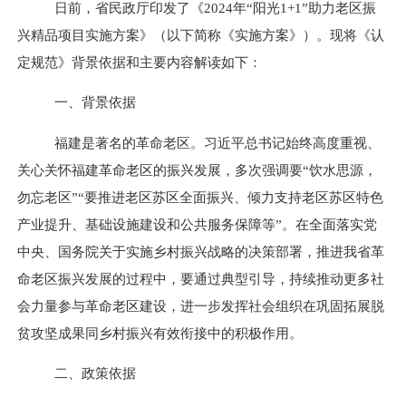
日前，省民政厅印发了
《
2024年“阳光1+1”助力老区振
兴精品项目实施方案
》（以下简称《实施方案》）。现将《认
定规范》背景依据和主要内容解读如下：
一、背景依据
福建是著名的革命老区。习近平总书记始终高度重视、
关心关怀福建革命老区的振兴发展，多次强调要
“饮水思源，
勿忘老区”“要推进老区苏区全面振兴、倾力支持老区苏区特色
产业提升、
基础设施建设
和公共服务保障等
”。
在
全面落实
党
中央、国务院关于
实施乡村振兴战略的决策部署
，推进我省革
命老区振兴发展的过程中，要通过典型引导，持续推动更多社
会力量参与革命老区建设，进一步发挥社会组织在
巩固拓展脱
贫攻坚成果
同乡村振兴有效衔接中的积极作用。
二、政策依据