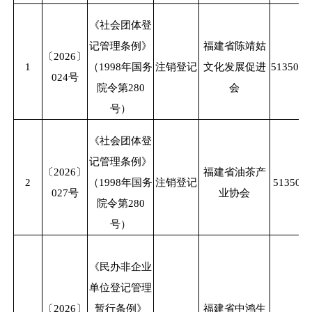
《社会团体登
记管理条例》
福建省陈靖姑
〔
2026〕
1
（
1998年国务
注销登记
文化发展促进
5135000
024号
院令第280
会
号）
《社会团体登
记管理条例》
〔
2026〕
福建省油茶产
2
（
1998年国务
注销登记
5135000
027号
业协会
院令第280
号）
《民办非企业
单位登记管理
〔
2026〕
暂行条例》
福建省中鸿生