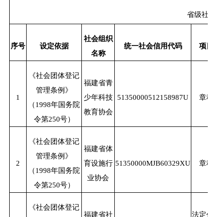
省级社会
社会组织
序号
设定依据
统一社会信用代码
项目
名称
《社会团体登记
福建省青
管理条例》
1
少年科技
51350000512158987U
章程
（
1998年国务院
教育协会
令第250号）
《社会团体登记
福建省体
管理条例》
2
育设施行
51350000MJB60329XU
章程
（
1998年国务院
业协会
令第250号）
《社会团体登记
福建省社
法定代