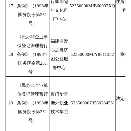
行家间隔
住所变
27
条例》（
1998年
52350000MJB60097XQ
年文化推
程
国务院令第251
广中心
号）
《民办非企业单
福建省爱
位登记管理暂行
心之舟济
28
条例》（
1998年
52350000MJY0611382
章程
困公益服
国务院令第251
务中心
号）
《民办非企业单
位登记管理暂行
厦门华天
法定代
29
条例》（
1998年
涉外职业
52350000735692845N
国务院令第251
技术学院
号）