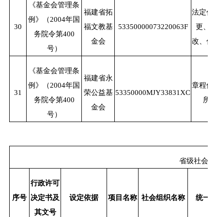
《基金会管理条
福建省拓
法定代
例》（
2004年国
30
福文教基
53350000073220063F
更、
务院令第400
金会
改、住
号）
《基金会管理条
福建省永
例》（
2004年国
章程修
31
荣公益基
53350000MJY33831XC
务院令第400
所
金会
号）
省级社会组
行政许可
序号
决定书及
设定依据
项目名称
社会组织名称
统一
其文号