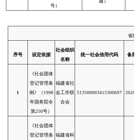
建）
号）
省级
社会组织
序号
设定依据
统一社会信用代码
备案
名称
《社会团体
登记管理条
福建省社
1
例》（
1998
会工作联
513500003415300697
2026/0
年国务院令
合会
第250号）
《社会团体
登记管理条
福建省科