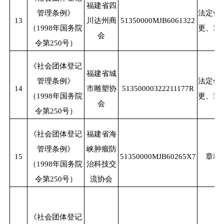
福建省四
管理条例》
法定代
13
川达州商
51350000MJB6061322
（
1998年国务院
更、章
会
令第250号）
《社会团体登记
福建省城
管理条例》
法定代
14
市雕塑协
51350000322211177R
（
1998年国务院
更、章
会
令第250号）
《社会团体登记
福建省海
管理条例》
峡肿瘤防
15
51350000MJB60265X7
章程
（
1998年国务院
治科技交
令第250号）
流协会
《社会团体登记