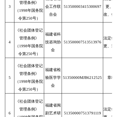
管理条例》
3
会工作联
513500003415300697
更、
（
1998年国务院
合会
改、住
令第250号）
《社会团体登记
福建省科
管理条例》
法定代
4
技咨询协
513500007513513976
（
1998年国务院
更、章
会
令第250号）
《社会团体登记
福建省检
管理条例》
5
验医学学
51350000MJB6212525
章程
（
1998年国务院
会
令第250号）
《社会团体登记
福建省闽
管理条例》
法定代
6
剧艺术研
513500007513791119
（
1998年国务院
更、章