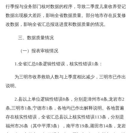
行季报与业务部门核对数据的程序，导致二季度儿童收养登记
数据出现极大差距，影响全省数据质量。部分地市存在反复修
改数据，影响全省汇总报送进度和数据质量的情况。
三、数据质量情况
（一）报表审核情况
1.
全省汇总
0
条逻辑性错误，核实性错误
1
条：
为三明市收养救助人数与上季度相比减少，三明市已作出
说明。
2.
县以上单位逻辑性错误8条，分别是
漳州市
4
条
,
龙岩市
2
条
,
三明市
1
条
,
宁德市
1
条，各地均已作出解释说明。
各地普遍
存在核实性错误，全省汇总县以上核实性错误
113
条，分别是
福州市
26
条（其中平潭
3
条），南平市
19
条
,
莆田市
14
条，龙岩