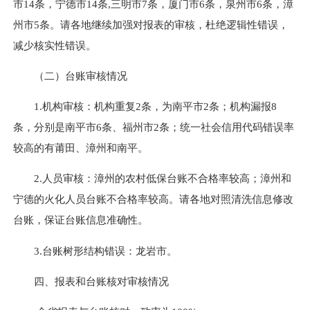
市
14
条，宁德市
14
条
,
三明市
7
条，厦门市
6
条，泉州市
6
条，漳
州市
5
条。
请各地继续加强对报表的审核，杜绝逻辑性错误，
减少核实性错误。
（二）台账审核情况
1.
机构审核：机构重复
2
条，为南平市
2
条；机构漏报
8
条，分别是南平市
6
条、福州市
2
条；统一社会信用代码错误率
较高的有莆田、漳州和南平。
2.
人员审核：漳州的农村低保台账不合格率较高；漳州和
宁德的火化人员台账不合格率较高。请各地对照清洗信息修改
台账，保证台账信息准确性。
3.
台账树形结构错误：龙岩市。
四、报表和台账核对审核情况