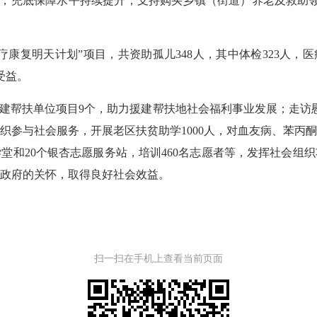
覆盖，兜底保障水平持续提升；支持购买乡镇（街道）养老及救助领
疗康复明天计划”项目，共资助孤儿348人，其中体检323人，
受益。
建帮扶单位项目9个，助力援建帮扶地社会福利事业发展；走访慰
织参与社会服务，开展老区扶贫助学1000人，对血友病、苯丙
学堂和20个银杏志愿服务站，培训460名志愿者等，发挥社会组
政府的关怀，取得良好社会效益。
扫一扫在手机上查看当前页面