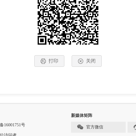
打印
关闭
新媒体矩阵
备16001751号
官方微信
位访问者