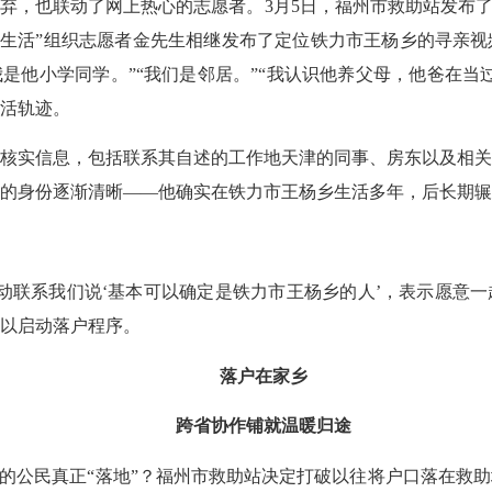
也联动了网上热心的志愿者。3月5日，福州市救助站发布了第一
者新生活”组织志愿者金先生相继发布了定位铁力市王杨乡的寻亲视
我是他小学同学。”“我们是邻居。”“我认识他养父母，他爸在
活轨迹。
实信息，包括联系其自述的工作地天津的同事、房东以及相关
的身份逐渐清晰——他确实在铁力市王杨乡生活多年，后长期辗
系我们说‘基本可以确定是铁力市王杨乡的人’，表示愿意一起
以启动落户程序。
落户在家乡
跨省协作铺就温暖归途
公民真正“落地”？福州市救助站决定打破以往将户口落在救