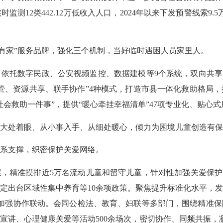
监测12类442.12万低收入人口，2024年以来下发预警线索9.
有家”服务品牌，强化三个机制，当好临时遇困人员家里人
依托数字民政、公安视频监控、数据建模等9个系统，双向共享
管、资源共享、联手协作”4种模式，打造市县一体化救助格局
社会救助一件事”，提供“暖心牵挂幸福清单”47项专业化、
大处着眼、从小事入手、从细处暖心，倾力为困境儿童创造有
体系支撑，织密保护关爱网络。
精准摸排近5万名流动儿童和留守儿童，针对性加强关爱保护，
定出台区域性集中养育等10余项政策。聚焦提升标准化水平，发
是加强协作联动。会同公检法、教育、妇联等多部门，围绕精准
策宣讲、心理健康关爱等活动500余场次，密切协作、同频共振，