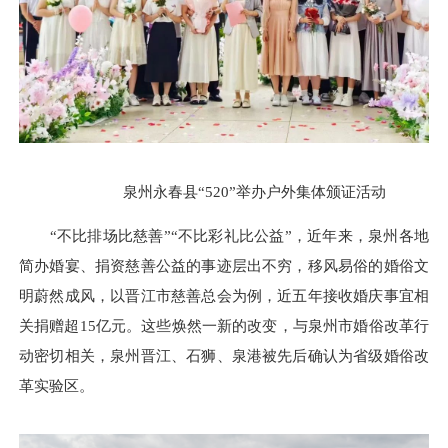
泉州永春县“520”举办户外集体颁证活动
“不比排场比慈善”“不比彩礼比公益”，近年来，泉州各地
简办婚宴、捐资慈善公益的事迹层出不穷，移风易俗的婚俗文
明蔚然成风，以晋江市慈善总会为例，近五年接收婚庆事宜相
关捐赠超15亿元。这些焕然一新的改变，与泉州市婚俗改革行
动密切相关，泉州晋江、石狮、泉港被先后确认为省级婚俗改
革实验区。