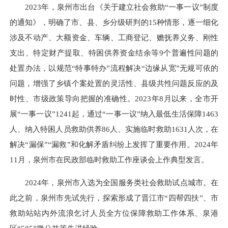
2023年，泉州市出台《关于建立社会救助“一事一议”制度
的通知》，明确了市、县、乡分级研判的15种情形，逐一细化
涉及不动产、大额资金、车辆、工商登记、赡抚养义务、刚性
支出、特定财产提取、特困供养资金结余等9个普遍性问题的
处置办法，以规范“特事特办”流程解决“边缘从宽”无规可依的
问题，增强了乡镇个案处置的灵活性、县级共性问题反应的及
时性、市级政策导向把握的准确性。2023年8月以来，全市开
展“一事一议”1241起，通过“一事一议”纳入最低生活保障1463
人、纳入特困人员救助供养86人、实施临时救助1631人次，在
解决“漏保”“漏救”和化解矛盾纠纷上发挥了重要作用。2024年
11月，泉州市在民政部临时救助工作座谈会上作典型发言。
2024年，泉州市入选为全国服务类社会救助试点城市。在
此之前，泉州市先试先行，探索形成了晋江市“四帮四扶”、市
救助站站内外流浪乞讨人员全方位保障救助工作体系、泉港