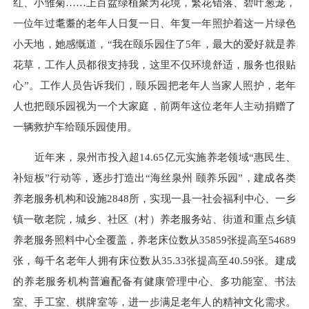
红、小雏菊……上百盆绿植聚为花境，繁花错落、碧叶葱茏，
一位年过耄耋的老年人日复一日、年复一年照护着这一片绿色
小天地，她感慨道，“我在颐乐园住了5年，最大的爱好就是养
花草，工作人员都很支持我，这里不仅环境舒适，服务也很贴
心”。工作人员告诉我们，颐乐园把老年人当家人照护，老年
人也把颐乐园视为一个大家庭，前两年这位老年人主动捐赠了
一辆救护车给颐乐园使用。
近年来，泉州市投入超14.65亿元实施养老领域“惠民生、
补短板”行动等，逐步打造出“海丝泉州 颐养乐园”，建成各类
养老服务机构和设施2848所，实现一县一社会福利中心、一乡
镇一敬老院，城乡、社区（村）养老服务站、街道和重点乡镇
养老服务照料中心全覆盖，养老床位数从35859张提高至54689
张，每千名老年人拥有床位数从35.33张提高至40.59张。建成
的养老服务机构普遍配备有健康管理中心、多功能室、书法
室、手工室、棋牌室等，进一步满足老年人的精神文化需求。