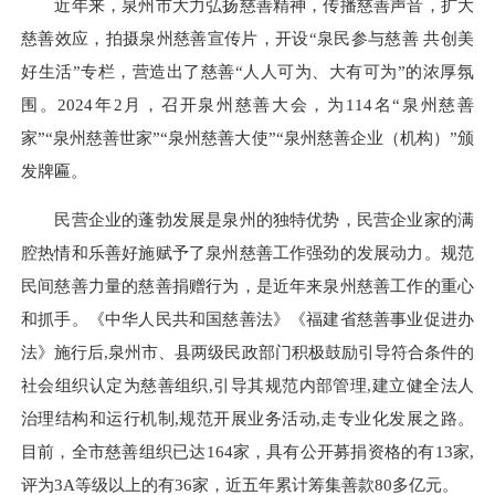
近年来，泉州市大力弘扬慈善精神，传播慈善声音，扩大
慈善效应，拍摄泉州慈善宣传片，开设“泉民参与慈善 共创美
好生活”专栏，营造出了慈善“人人可为、大有可为”的浓厚氛
围。2024年2月，召开泉州慈善大会，为114名“泉州慈善
家”“泉州慈善世家”“泉州慈善大使”“泉州慈善企业（机构）”颁
发牌匾。
民营企业的蓬勃发展是泉州的独特优势，民营企业家的满
腔热情和乐善好施赋予了泉州慈善工作强劲的发展动力。规范
民间慈善力量的慈善捐赠行为，是近年来泉州慈善工作的重心
和抓手。《中华人民共和国慈善法》《福建省慈善事业促进办
法》施行后,泉州市、县两级民政部门积极鼓励引导符合条件的
社会组织认定为慈善组织,引导其规范内部管理,建立健全法人
治理结构和运行机制,规范开展业务活动,走专业化发展之路。
目前，全市慈善组织已达164家，具有公开募捐资格的有13家,
评为3A等级以上的有36家，近五年累计筹集善款80多亿元。