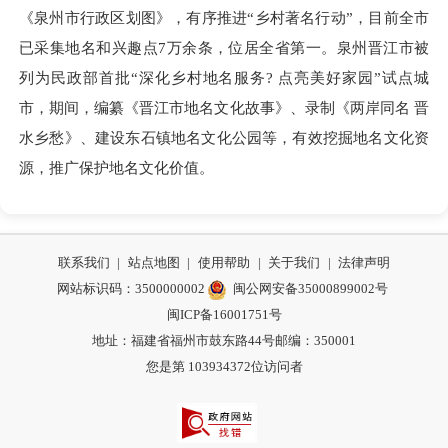
《泉州市行政区划图》，有序推进“乡村著名行动”，目前全市
已采集地名和兴趣点7万余条，位居全省第一。泉州晋江市被
列为民政部首批“深化乡村地名服务? 点亮美好家园”试点城
市，期间，编纂《晋江市地名文化故事》、录制《两岸同名 晋
水乡愁》、建设东石镇地名文化公园等，有效挖掘地名文化资
源，推广保护地名文化价值。
联系我们
|
站点地图
|
使用帮助
|
关于我们
|
法律声明
网站标识码：3500000002
闽公网安备35000899002号
闽ICP备16001751号
地址：福建省福州市鼓东路44号
邮编：350001
您是第
103934372
位访问者