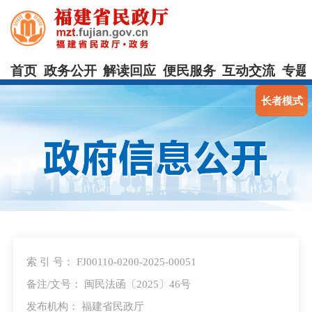
首页
政务公开
解读回应
便民服务
互动交流
专题
长者模式
索 引 号： FJ00110-0200-2025-00051
备注/文号： 闽民法函〔2025〕46号
发布机构： 福建省民政厅