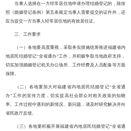
当事人
选择在一方经常居住地申请办理结婚登记的，除按
照《婚姻登记条例
》第五条规定
当事人
需
要
提交
的
证件外，
还
应当
提交一方当事人经常居
住地的有效居住证。
三
、
工作
要求
（一）
各地
要高度
重
视
，
采取
务实
措施
统筹推进
福建
省
内
地居民
结婚
登记
“
全省通办
”
工作
，
并
积极争取
当地政府
支持
，
切实
加强
婚姻登记机关办公场所、工作经费及人员配备
等方面
保障
。
（二）
各地
要加大
对
福建省
内地居民
结婚
登记
“
全省通
办
”
工作
的
宣传力度
，
切实
提
高社会
群众
对
相关政策的
知晓
率
。
工作过程中遇到的新情况
、新问题
，
请
及时
研究解决并
向
省
民政
厅
反馈。
（三）
各地
要积极开展
福建省
内地居民
结婚登记“全省通