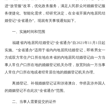
进
“放管服”改革，
优化政务服务，
满足
人民
群众
对
婚姻登记
服
务
便捷化、智能化需求
，
经
研究
决定
，
在全省开展内地居民
结
婚
登记
“
全省通办
”
。
现
就
有关
事项
通知如下
。
一、
实施时间和范围
福建省内地居民结婚登记“全省通办”自2021年11月1日
起
实施。
“全省通办”适用于
省内
内地居民结婚登记
，
即
将
男女一
方或双方常住户口所在地在本省的
内地居民
结婚登记由一方当
事人常住户口所在地的婚姻登记机关办理
，
放宽到
由
一方当事
人常住户口所在地或者经常居住地
的
婚姻登记机关办理。
离婚登记、
补领
婚姻
登记证
和
涉港澳台、华侨及涉外国人
的
婚姻
登记
不在此次“全省通办”范围
。
二、
当事人
需
要
提交的
证件