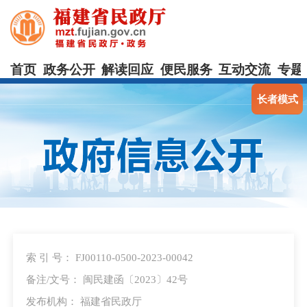
首页
政务公开
解读回应
便民服务
互动交流
专题
长者模式
索 引 号： FJ00110-0500-2023-00042
备注/文号： 闽民建函〔2023〕42号
发布机构： 福建省民政厅