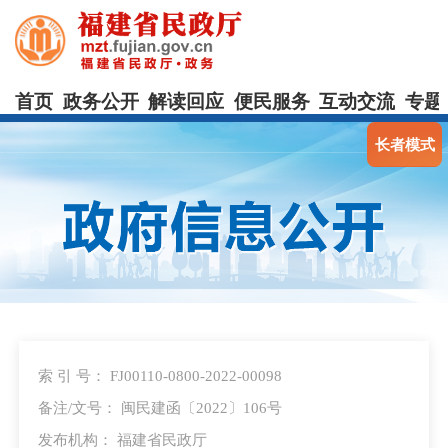
首页
政务公开
解读回应
便民服务
互动交流
专题
长者模式
索 引 号： FJ00110-0800-2022-00098
备注/文号： 闽民建函〔2022〕106号
发布机构： 福建省民政厅