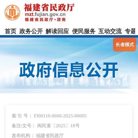
首页
政务公开
解读回应
便民服务
互动交流
专题
长者模式
索 引 号： FJ00110-0600-2025-00005
备注/文号： 闽民童〔2025〕18号
发布机构： 福建省民政厅