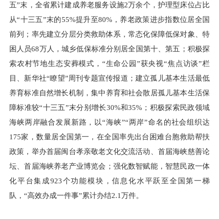
五”末，全省累计建成养老服务设施2万余个，护理型床位占比
从“十三五”末的55%提升至80%，养老政策进步指数位居全国
前列；率先建立分层分类救助体系，常态化保障低保对象、特
困人员68万人，城乡低保标准分别居全国第十、第五；积极探
索农村节地生态安葬模式，“生命公园”获央视“焦点访谈”栏
目、新华社“瞭望”周刊专题宣传报道；建立孤儿基本生活最低
养育标准自然增长机制，集中养育和社会散居孤儿基本生活保
障标准较“十三五”末分别增长30%和35%；积极探索民政领域
海峡两岸融合发展新路，以“海峡”“两岸”命名的社会组织达
175家，数量居全国第一，在全国率先出台困难台胞救助帮扶
政策，举办首届闽台孝亲敬老文化交流活动、首届海峡慈善论
坛、首届海峡养老产业博览会；强化数智赋能，智慧民政一体
化平台集成923个功能模块，信息化水平跃至全国第一梯
队，“高效办成一件事”累计办结2.1万件。