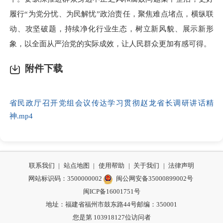
履行“为党分忧、为民解忧”政治责任，聚焦难点堵点，横纵联
动、攻坚破题，持续净化行业生态，树立新风貌、展示新形
象，以全面从严治党的实际成效，让人民群众更加有感可得。
附件下载
省民政厅召开党组会议传达学习贯彻赵龙省长调研讲话精
神.mp4
联系我们
|
站点地图
|
使用帮助
|
关于我们
|
法律声明
网站标识码：3500000002
闽公网安备35000899002号
闽ICP备16001751号
地址：福建省福州市鼓东路44号
邮编：350001
您是第
103918127
位访问者