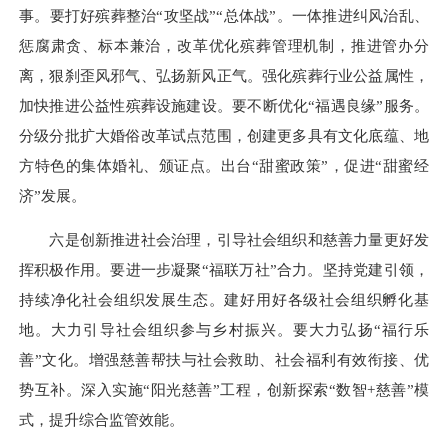
事。要打好殡葬整治“攻坚战”“总体战”。一体推进纠风治乱、
惩腐肃贪、标本兼治，改革优化殡葬管理机制，推进管办分
离，狠刹歪风邪气、弘扬新风正气。强化殡葬行业公益属性，
加快推进公益性殡葬设施建设。要不断优化“福遇良缘”服务。
分级分批扩大婚俗改革试点范围，创建更多具有文化底蕴、地
方特色的集体婚礼、颁证点。出台“甜蜜政策”，促进“甜蜜经
济”发展。
六是创新推进社会治理，引导社会组织和慈善力量更好发
挥积极作用。要进一步凝聚“福联万社”合力。坚持党建引领，
持续净化社会组织发展生态。建好用好各级社会组织孵化基
地。大力引导社会组织参与乡村振兴。要大力弘扬“福行乐
善”文化。增强慈善帮扶与社会救助、社会福利有效衔接、优
势互补。深入实施“阳光慈善”工程，创新探索“数智+慈善”模
式，提升综合监管效能。