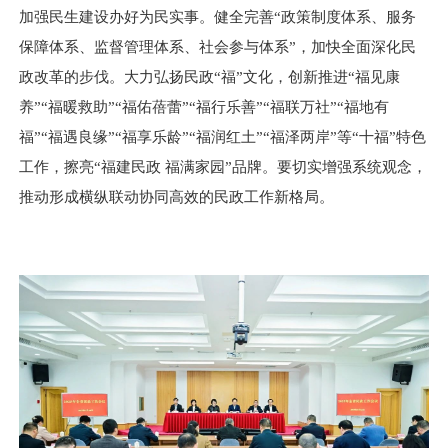
加强民生建设办好为民实事。健全完善“政策制度体系、服务
保障体系、监督管理体系、社会参与体系”，加快全面深化民
政改革的步伐。大力弘扬民政“福”文化，创新推进“福见康
养”“福暖救助”“福佑蓓蕾”“福行乐善”“福联万社”“福地有
福”“福遇良缘”“福享乐龄”“福润红土”“福泽两岸”等“十福”特色
工作，擦亮“福建民政 福满家园”品牌。要切实增强系统观念，
推动形成横纵联动协同高效的民政工作新格局。