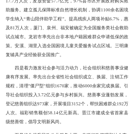
17.7万人次，发放资金57.7亿元，97%县市区开展政府购买救
助服务。建立孤儿保障标准自然增长机制，协调1100余名困境
学生纳入“青山陪伴助学工程”。提高残疾人两项补贴6.7%，惠
及81万人次，厦门、泉州、福安被确定为全国服务类社会救助
试点城市。龙岩市率先出台非本地户籍困难群众申请低保的政
策。安溪、湖里入选全国困境儿童关爱服务试点区域。三明康
复辅具产业经验获全国推广。
四是着力激发社会参与活力动力，社会组织和慈善事业健
康有序发展。率先出台全省性社会组织成立、换届、注销工作
规程，清理"僵尸型"组织1670家，推动6000余家完成换届。引
导社会组织投入3.72亿元参与乡村振兴。慈善事业蓬勃发展，
登记慈善组织达973家，开展项目3152个，帮扶困难群众192万
人次。福彩销售额创58.14亿元新高。晋江市建成全省首家县
级慈善馆，倡导文明新风尚。