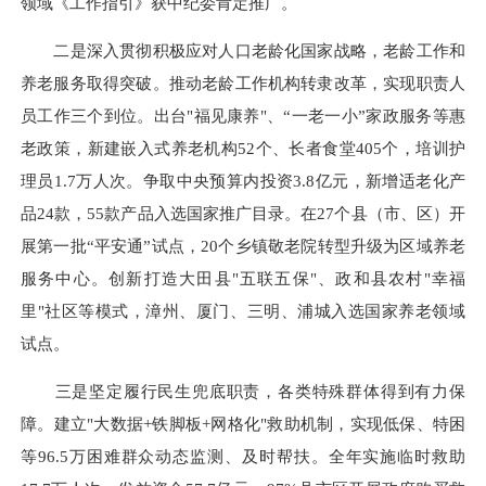
领域《工作指引》获中纪委肯定推广。
二是深入贯彻积极应对人口老龄化国家战略，老龄工作和
养老服务取得突破。推动老龄工作机构转隶改革，实现职责人
员工作三个到位。出台"福见康养"、“一老一小”家政服务等惠
老政策，新建嵌入式养老机构52个、长者食堂405个，培训护
理员1.7万人次。争取中央预算内投资3.8亿元，新增适老化产
品24款，55款产品入选国家推广目录。在27个县（市、区）开
展第一批“平安通”试点，20个乡镇敬老院转型升级为区域养老
服务中心。创新打造大田县"五联五保"、政和县农村"幸福
里"社区等模式，漳州、厦门、三明、浦城入选国家养老领域
试点。
三是坚定履行民生兜底职责，各类特殊群体得到有力保
障。建立"大数据+铁脚板+网格化"救助机制，实现低保、特困
等96.5万困难群众动态监测、及时帮扶。全年实施临时救助