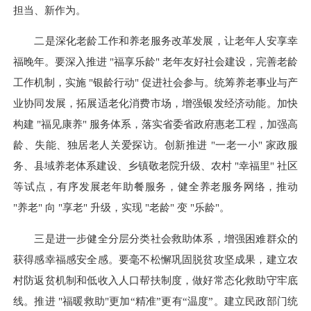
担当、新作为。
二是深化老龄工作和养老服务改革发展，让老年人安享幸
福晚年。要深入推进 "福享乐龄" 老年友好社会建设，完善老龄
工作机制，实施 "银龄行动" 促进社会参与。统筹养老事业与产
业协同发展，拓展适老化消费市场，增强银发经济动能。加快
构建 "福见康养" 服务体系，落实省委省政府惠老工程，加强高
龄、失能、独居老人关爱探访。创新推进 "一老一小" 家政服
务、县域养老体系建设、乡镇敬老院升级、农村 "幸福里" 社区
等试点，有序发展老年助餐服务，健全养老服务网络，推动
"养老" 向 "享老" 升级，实现 "老龄" 变 "乐龄"。
三是进一步健全分层分类社会救助体系，增强困难群众的
获得感幸福感安全感。要毫不松懈巩固脱贫攻坚成果，建立农
村防返贫机制和低收入人口帮扶制度，做好常态化救助守牢底
线。推进 "福暖救助"更加“精准”更有“温度”。建立民政部门统