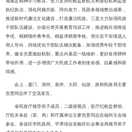
项规定精神学习教育。全力支持纪检监察机关和派驻机构监督
执纪执法，强化同频共振、同向发力，巩固各领域整治成果，
推进新时代廉洁文化建设，打造廉洁民政。三是大力加强民政
干部队伍建设。分级分类开展教育培训工作，推进精兵强将促
争优、精耕细作勇争先、精益求精善争效。突出实干实绩选人
用人导向，持续优化干部队伍梯次配备，加强优秀年轻干部培
养。健全关爱激励机制，重点向基层一线倾斜，更好发挥榜样
带动作用，进一步增强广大民政工作者的使命感、自豪感和获
得感。
会上，厦门、漳州、泉州、大田、仙游、政和民政局主要
负责同志作了交流发言。
省民政厅领导班子成员，二级巡视员，驻厅纪检监察组、
厅机关各处（室、局）和厅属单位主要负责同志在福州主会场
参会。各设区市民政局、平潭综合实验区社会事业局领导班子