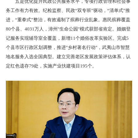
五是优化提升民政公共服务水平，专项行政管理和社会事
务工作有力有效。纪检监察、民政“双专班”驱动，“清单式”推
进，“重拳式”整治，有效遏制了殡葬行业乱象。惠民殡葬覆盖
80个县、4031万人，漳州"生命公园"模式获部省肯定。婚姻登
记服务实现辅导室全覆盖，新增11个婚俗改革实验区。完成5
个县市区行政区划调整，推进"乡村著名行动"，武夷山市智慧
地名服务入选全国典型。建立完善老区发展政策评估体系，认
定红色遗存79处，实施产业扶建项目195个。