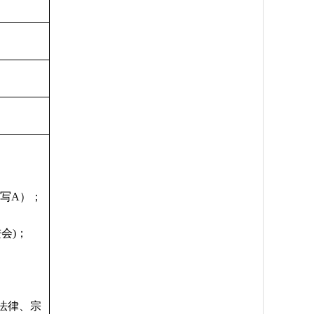
写
A）；
进会
)；
法律、宗