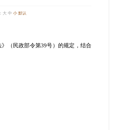
：
大
中
小
默认
》（民政部令第39号）的规定，结合
；