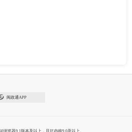
闽政通APP
60浏览器9.1版本及以上，且IE内核9.0及以上。