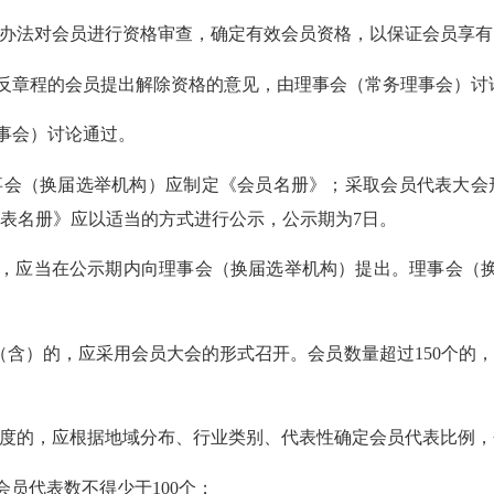
办法对会员进行资格审查，确定有效会员资格，以保证会员享有
反章程的会员提出解除资格的意见，由理事会（常务理事会）讨
事会）讨论通过。
事会（换届选举机构）应制定
《会员名册》
；采取会员代表大会
表
名册》
应
以适当的方式进行公示，公示期为
7日。
，应
当
在公示期内向
理事会（换届选举机构）
提出。
理事会（
个（含）的，应采用会员大会的形式召开。会员数量
超过
150个的，
度的，应
根据地域分布、行业类别、代表性确定会员代表比例
，
会员代表数不得少于
100个；