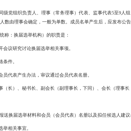
同级党组织负责人、理事（常务理事）代表、监事代表
5至
9
人
组
人数由理事会确定，
一般为单数。
成员名单
产生后，应发布公告
统称：换届选举机构）的职责是：
开会议研究讨论换届选举相关事项。
格条件。
会员代表产生办法
，
审
议通过
会员代表名册。
事（长）、
秘书长、
副会长
（副理事长，下同）
、会长
（理事长
报送换届选举材料和
会员（会员代表）名册以及
拟任
候
选人建议
选举相关事宜。