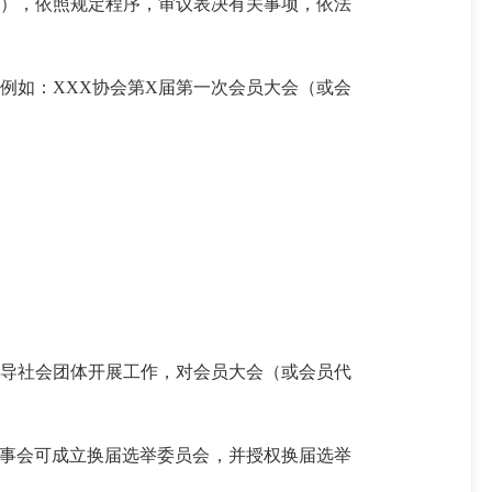
），依照规定程序，审议表决有关事项，依法
例如：
XXX
协会第
X
届第一次会员大会
（或
会
导
社会团体
开展工作，对会员大会
（或
会员
代
事会可成立换届选举委员会，并授权换届选举