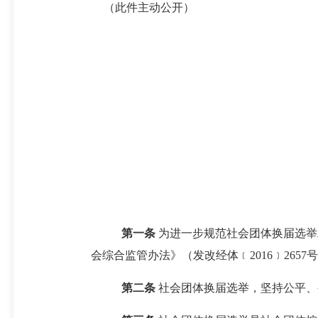
（此件主动公开）
第一条
为
进一步
规范社会团体
换届
选举
会综合监管办法
》（
发改经体﹝
2016﹞2657号
第二条
社会团体换届选举，坚持公平、