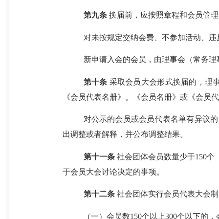
第
九
条
换届前，应按照章程和会员管理
对未按规定交纳会费、不参加活动、违
新申请入会的会员，由理事会（常务理
第
十
条
采取会员大会形式换届的，理
《
会员代表
名册》
。
《会员名册》
或
《
会员代
对
公示的
会员
或会员代表名单
有异议的
出
调
整或者解释，并公布调整结果
。
第十一条
社会团体
会员数量
少于
150
于会员大会讨论决定的事项
。
第十二条
社会团体
实行
会员代表大会制
（一）会员数
150
个
以上
300
个
以下的，