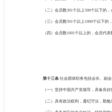
（二）会员数
301
个
以上
500
个
以下的，
（三）会员数
501
个
以上
1000
个
以下的
（四）会员数
1001
个
以上的，会员代表
第十
三
条
社会团体职务包括会长、副会
（一）坚持中国共产党领导，
具备良好
（二）
具有政治权利，
遵纪守法，勤勉