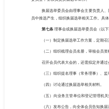
换届选举委员会由理事会主要负责人、
员中
推选产生
，
组织换届选举相关工作。
具体
第
七
条
理事会或换届选举委员会（以下
（一）
制定换届选举工作方案，
定期
召
（二）
组织梳理会员名册，审核会员资
召开
会员代表大会的，
还需拟定并通过
（三）
组织提名理事（常务理事）、监
（四）
讨论通过换届选举相关材料。
（五
）
向业务主管
单位和登记管理机关
（六）
发布公告，向全体会员告知换届