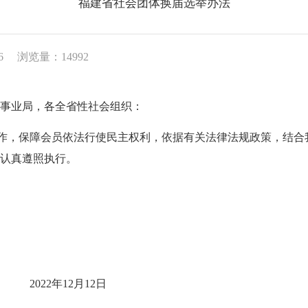
福建省社会团体换届选举办法
6
浏览量：14992
事业局，各全省性社会组织
：
作
，保障会员依法行使民主权利，
依据
有关
法律法规政策
，
结合
认真遵照执行。
2022年12月
12
日