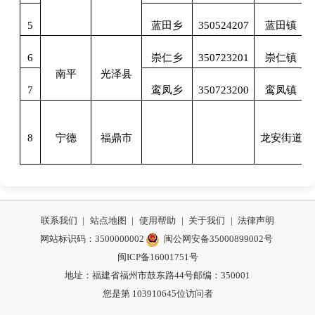
5
蓝田乡
350524207
蓝田镇
6
崇仁乡
350723201
崇仁镇
南平
光泽县
7
鸾凤乡
350723200
鸾凤镇
8
宁德
福鼎市
龙安街道
联系我们
|
站点地图
|
使用帮助
|
关于我们
|
法律声明
网站标识码：3500000002
闽公网安备35000899002号
闽ICP备16001751号
地址：福建省福州市鼓东路44号
邮编：350001
您是第
103910645
位访问者