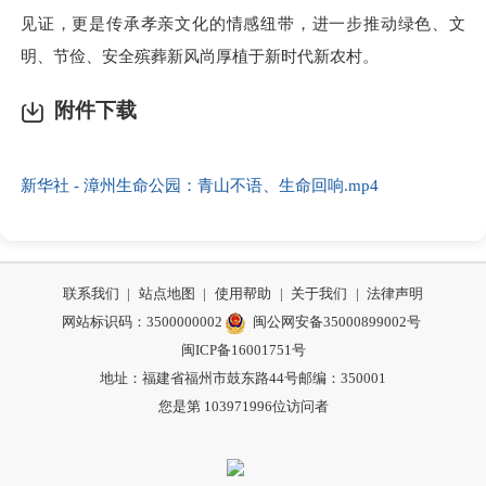
见证，更是传承孝亲文化的情感纽带，进一步推动绿色、文
明、节俭、安全殡葬新风尚厚植于新时代新农村。
附件下载
新华社 - 漳州生命公园：青山不语、生命回响.mp4
联系我们
|
站点地图
|
使用帮助
|
关于我们
|
法律声明
网站标识码：3500000002
闽公网安备35000899002号
闽ICP备16001751号
地址：福建省福州市鼓东路44号
邮编：350001
您是第
103971996
位访问者