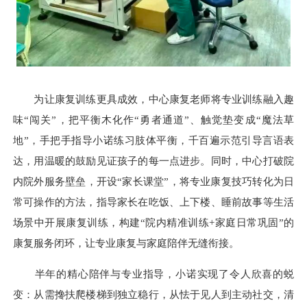
为让康复训练更具成效，中心康复老师将专业训练融入趣
味“闯关”，把平衡木化作“勇者通道”、触觉垫变成“魔法草
地”，手把手指导小诺练习肢体平衡，千百遍示范引导言语表
达，用温暖的鼓励见证孩子的每一点进步。同时，中心打破院
内院外服务壁垒，开设“家长课堂”，将专业康复技巧转化为日
常可操作的方法，指导家长在吃饭、上下楼、睡前故事等生活
场景中开展康复训练，构建“院内精准训练+家庭日常巩固”的
康复服务闭环，让专业康复与家庭陪伴无缝衔接。
半年的精心陪伴与专业指导，小诺实现了令人欣喜的蜕
变：从需搀扶爬楼梯到独立稳行，从怯于见人到主动社交，清