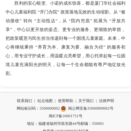
胜利的安心蜕变、小诺的成长惊喜，都是厦门市社会福利
中心儿童福利院 “开门办院” 政策落地见效的生动缩影。从 “被
动接收” 转向 “主动抵达”，从 “院内兜底” 拓展为 “开放共
享”，中心以更开放的姿态、更专业的服务、更细致的举措，
把政策暖意与民生担当传递到每一个困境儿童家庭。未来，中
心将继续秉持 “养育为本、康复为要、融合为径” 的服务初
心，用专业守护成长，用温暖点亮希望，用心托举起每一位困
境儿童充满阳光的明天，让每一个生命都能有尊严地绽放光
彩。
联系我们
|
站点地图
|
使用帮助
|
关于我们
|
法律声明
网站标识码：3500000002
闽公网安备35000899002号
闽ICP备16001751号
地址：福建省福州市鼓东路44号
邮编：350001