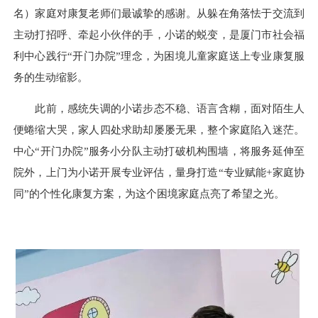
名）家庭对康复老师们最诚挚的感谢。从躲在角落怯于交流到
主动打招呼、牵起小伙伴的手，小诺的蜕变，是厦门市社会福
利中心践行“开门办院”理念，为困境儿童家庭送上专业康复服
务的生动缩影。
此前，感统失调的小诺步态不稳、语言含糊，面对陌生人
便蜷缩大哭，家人四处求助却屡屡无果，整个家庭陷入迷茫。
中心“开门办院”服务小分队主动打破机构围墙，将服务延伸至
院外，上门为小诺开展专业评估，量身打造“专业赋能+家庭协
同”的个性化康复方案，为这个困境家庭点亮了希望之光。