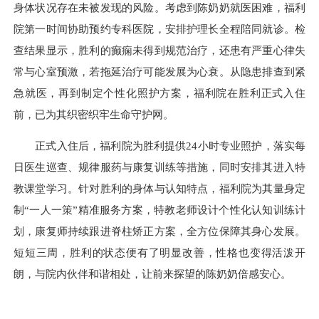
身体状况存在未被发现的风险。考虑到陈奶奶就医困难，福利
院第一时间协助预约专科医院，安排护理长全程陪同就诊。检
查结果显示，胜利的癫痫未得到规范治疗，还患有严重心律失
常与心室预激，若拖延治疗可能发展为心衰。从隐患排查到紧
急就医，再到制定个性化照护方案，福利院在胜利正式入住
前，已为其织密织牢生命守护网。
正式入住后，福利院为胜利提供24小时专业照护，落实每
日医生巡查、规律服药与康复训练等措施，同时安排其进入特
教课堂学习。针对胜利的身体与认知特点，福利院为其量身定
制“一人一策”精准服务方案，特教老师设计个性化认知训练计
划，康复师持续跟进脊柱矫正方案，全方位保障其身心发展。
短短三周，胜利的状态便有了明显改善，性格也变得活泼开
朗，与院内伙伴和谐相处，让前来探望的陈奶奶倍感安心。