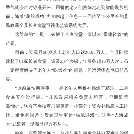
香气就会准时弥漫开来。用餐的老人们熟练地走到智能刷脸机
前，随着“刷脸成功”声音响起，信息一一回传至15公里外的县
民政局全县长者食堂可视化监管系统大屏。
这简单的“一刷”，破解了长者食堂一直以来“重建轻管”的
难题。
目前，安溪县60岁以上老年人口达20.65万人。全县陆续
建起了61家长者食堂，遍及23个乡镇，年服务超16万人次，虽
一定程度解决了老年人“吃饭难”的问题，但运营痛点也日益凸
显。
“以前最怕两件事，一是老年人用餐补贴难于精准，二是
食品安全没把握。”县民政局相关负责人坦言，早期监管
靠“跑”，联合下乡抽查只能覆盖一小部分；资金补贴靠人工统
计，难免有误差；后厨卫生更是“猫鼠游戏”。这种“人海战
术”式监管，渐渐显得力不从心。
如今，在监管大屏上，24小时实时显示全县61家食堂的就