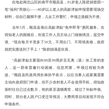
在地处闽北山区的南平市顺昌县，81岁老人陈碧娟曾因一
笔“福利”而烦心——80岁以上老人的高龄津贴申报需要现场交
材料，但自己腿脚不便，儿女工作繁忙，申领之路颇为不便。
去年5月，顺昌县推出高龄津贴“免申即享”惠民服务。在
得知老人的困难后，街道工作人员主动上门核验情况，提交申
请。“现在每月卡里多了50元，不用出门、不用填表格，政府
就把实惠送到了手上！”陈碧娟满是欣喜。
“高龄津贴主要面向80至99周岁且无离（退）休工资的老
人，这一群体普遍行动困难、信息闭塞，申领过程较为奔
波。”顺昌县民政局局长林孙平表示，以往当事人或家属需要
主动向政府部门申请，但不少农村老人不会使用手机，得知政
策时往往已过去数月，有的甚至遗憾离世，错过了补贴申领。
同时，部分老人因户口变迁等情况，大费周章后却发现不符合
申领条件。