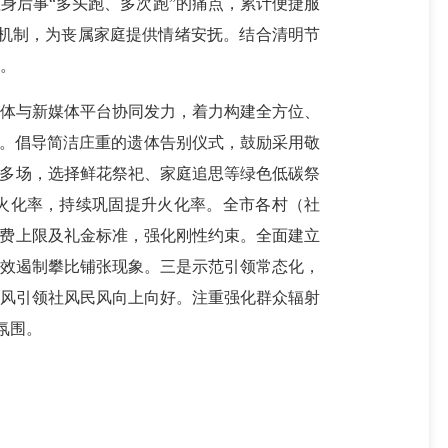
身后事“多头跑、多次跑”的痛点，累计便捷服
导机制，为丧属家庭提供情绪安抚。结合清明节
。
载体与新媒体平台协同发力，着力构建全方位、
变。倡导简洁庄重的遗体告别仪式，鼓励采用敬
00多场，选择鲜花祭祀、家庭追思等绿色低碳祭
）火化率，持续巩固提升火化率。全市各村（社
消费上限及礼金标准，强化刚性约束。全面建立
有效遏制攀比铺张现象。三是示范引领常态化，
政风引领社风民风向上向好。注重强化群众辐射
氛围。