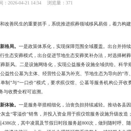
：2026-04-21 14:34
浏览量：371
改善民生的重要抓手，系统推进殡葬领域移风易俗，着力构建
新格局。
一是政策体系化，实现保障范围全域覆盖。出台并持
行生态安葬模式，出台促进节地生态安葬奖补办法，对选择树
明殡葬新风。二是设施网络化，实现公益服务设施全域供给。科学
成以公益性公墓为主体、经营性公墓为补充、节地生态为导向的“市
单制”与“一口价”模式，要求殡仪馆、公墓等服务机构公开
服务与收费全程可追溯。
新体验。
一是服务举措精细化，治丧负担持续减轻。推动各县
灰盒“零溢价”销售，并投入资金用于殡仪馆服务设施升级改造；
接运4386次，其中凌晨及节假日时段服务超800次，做到随时呼