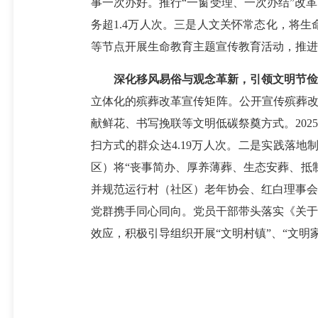
事一次办好。推行“一窗受理、一次办结”改
务超1.4万人次。三是人文关怀常态化，将
等节点开展生命教育主题宣传教育活动，推进
深化移风易俗与观念革新，引领文明节俭
立体化的殡葬改革宣传矩阵。公开宣传殡葬改
献鲜花、书写挽联等文明低碳祭奠方式。202
扫方式的群众达4.19万人次。二是实践落
区）将“丧事简办、厚养薄葬、生态安葬、抵
并规范运行村（社区）老年协会、红白理事会
党群携手同心同向。党员干部带头落实《关于
效应，积极引导组织开展“文明村镇”、“文明