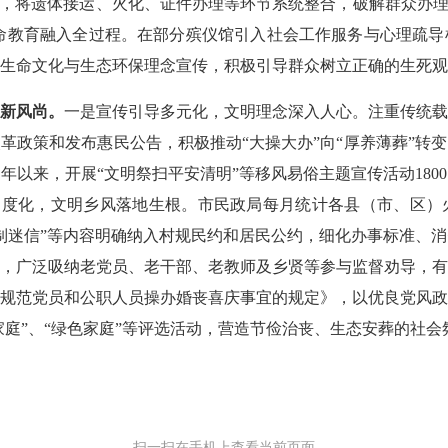
革，将遗体接运、火化、证件办理等环节系统整合，破解群众办理
生命教育融入全过程。在部分殡仪馆引入社会工作服务与心理疏
生命文化与生态环保理念宣传，积极引导群众树立正确的生死观
新风尚。
一是宣传引导多元化，文明理念深入人心。注重传统
革政策和发布惠民公告，积极推动“大操大办”向“厚养薄葬”转
5年以来，开展“文明祭扫平安清明”等移风易俗主题宣传活动18
地制度化，文明乡风落地生根。市民政局每月统计各县（市、区
制迷信”等内容明确纳入村规民约和居民公约，细化办事标准、
，广泛吸纳老党员、老干部、老教师及乡贤等参与监督劝导，
规范党员和公职人员操办婚丧喜庆事宜的规定》，以优良党风
家庭”、“绿色家庭”等评选活动，营造节俭治丧、生态安葬的社会
扫一扫在手机上查看当前页面