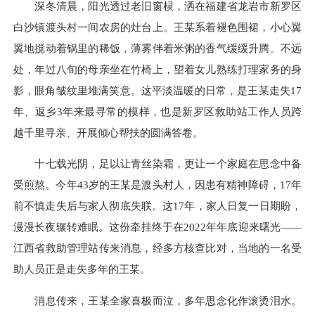
深冬清晨，阳光透过老旧窗棂，洒在福建省龙岩市新罗区
白沙镇渡头村一间农房的灶台上。王某系着褪色围裙，小心翼
翼地搅动着锅里的稀饭，薄雾伴着米粥的香气缓缓升腾。不远
处，年过八旬的母亲坐在竹椅上，望着女儿熟练打理家务的身
影，眼角皱纹里堆满笑意。这平淡温暖的日常，是王某走失17
年、返乡3年来最寻常的模样，也是新罗区救助站工作人员跨
越千里寻亲、开展倾心帮扶的圆满答卷。
十七载光阴，足以让青丝染霜，更让一个家庭在思念中备
受煎熬。今年43岁的王某是渡头村人，因患有精神障碍，17年
前不慎走失后与家人彻底失联。这17年，家人日复一日期盼，
漫漫长夜辗转难眠。这份牵挂终于在2022年年底迎来曙光——
江西省救助管理站传来消息，经多方核查比对，当地的一名受
助人员正是走失多年的王某。
消息传来，王某全家喜极而泣，多年思念化作滚烫泪水。