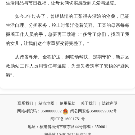
生活用品与节日祝福，让母女俩切实感受到关爱与温暖。
如今3年过去了，曾经怯懦的王某褪去漂泊的沧桑，已能
生活自理、分担家务，脸上时常洋溢着笑容。王某的母亲每每
握着工作人员的手，总要再三致谢：“多亏了你们，找回了我
的女儿，让我们这个家重新变得完整了。”
从跨省寻亲、全程护送，到联动帮扶、定期守护，新罗区
救助站工作人员用责任与温度，为走失者筑牢了安稳的“避风
港”。
联系我们
|
站点地图
|
使用帮助
|
关于我们
|
法律声明
网站标识码：3500000002
闽公网安备35000899002号
闽ICP备16001751号
地址：福建省福州市鼓东路44号
邮编：350001
您是第
104015674
位访问者