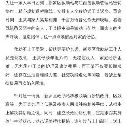
为让一家人早日团聚，新罗区救助站与江西省救助管理站密切
协作，精心规划返程路线，安排专人全程护送王某返乡。重逢
时刻，王某与家人紧紧相拥，千言万语皆化作无声哽咽。看着
既熟悉又陌生的亲人，王某眼中满是激动与茫然，而家人的声
声呼唤、温暖陪伴，也一点点唤醒她对家的记忆。
救助不止于团聚，帮扶更要护长远。新罗区救助站工作人
员走访发现，王某母亲年近八旬，无稳定收入，家庭经济困
难，无力承担王某的护理及康复费用；而王某不仅要长期服
药，还存在生活自理能力差、社交功能退化等问题，若缺乏帮
扶极易再次陷入困境。
针对这一情况，新罗区救助站积极联动白沙镇政府、区残
联等，为王某办理了低保及残疾人两项补贴相关手续，从根本
上解决其后顾之忧。同时，建立长效回访机制，定期跟踪其身
体与生活状态，动态调整帮扶措施，逢年过节上门慰问，送上