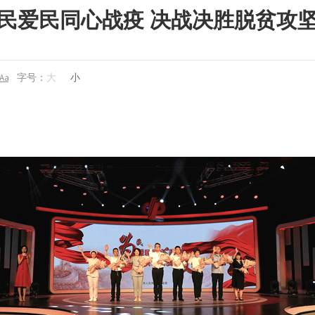
民爱民同心战疫 决战决胜脱贫攻
字号：
大
小