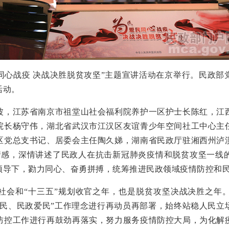
同心战疫 决战决胜脱贫攻坚”主题宣讲活动在京举行。民政部
活动。
，江苏省南京市祖堂山社会福利院养护一区护士长陈红，江西
院长杨守伟，湖北省武汉市江汉区友谊青少年空间社工中心主
区党总支书记、居委会主任陶久娣，湖南省民政厅驻湘西州泸
情感，深情讲述了民政人在抗击新冠肺炎疫情和脱贫攻坚一线
领导下，勠力同心、奋勇拼搏，统筹推进民政领域疫情防控和
会和“十三五”规划收官之年，也是脱贫攻坚决战决胜之年。
为民、民政爱民”工作理念进行再动员再部署，始终站稳人民立
防控工作进行再鼓劲再落实，努力服务疫情防控大局，为化解