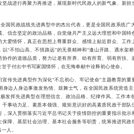
攻坚战进行再聚力再推进，展现新时代民政人的新气象、新担
全国民政战线先进典型中的杰出代表，更是全国民政系统广大
诚、信念坚定的政治品格，自觉做共产主义远大理想和中国特
的大爱情怀，真正在思想上尊重群众、感情上贴近群众、工作
以“不怕山高、不惧路远”的无畏精神和“逢山开路、遇水架
结协作的道德品质，努力让老有所养、幼有所育、弱有所扶、
在甘于付出中书写家国情怀，在无悔奉献中诠释初心使命。
传先进典型作为深化“不忘初心、牢记使命”主题教育的重
用身边人身边事激发热情、鼓舞士气，在全国民政系统营造主
积极发挥先进典型在理想信念、政治品格、纪律作风、工作本
、干事动力足、素质本领强、规矩意识好的高素质民政干部队
行，深入贯彻落实习近平总书记关于疫情防控的重要指示批示
生保障、基层社会治理、基本社会服务等职责，统筹推进民政
落一人。