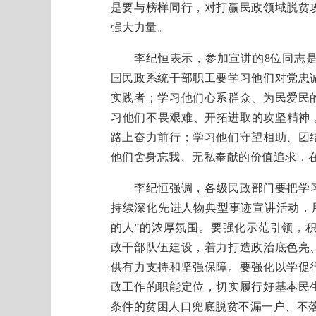
是要与榜样同行，对打赢民政领域脱贫
强大力量。
李纪恒表示，参加宣讲的8位同志是
国民政系统干部职工要学习他们对党忠
实践者；学习他们心系群众、为民爱民
习他们不畏艰难、开拓进取的攻坚精神，
路上奋力前行；学习他们守望相助、团
他们舍身忘我、无私奉献的价值追求，
李纪恒强调，各级民政部门要把学习宣
持续深化先进人物典型事迹宣讲活动，
的人”的浓厚氛围。要强化示范引领，
政干部队伍建设，着力打造政治底色亮
供有力支持和坚强保障。要强化以学促
政工作的职能定位，切实履行好基本民
条件的贫困人口兜底脱贫不漏一户、不