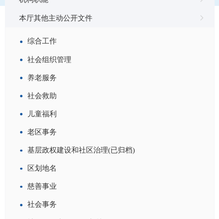
本厅其他主动公开文件
综合工作
社会组织管理
福建省民政厅 福建省人力资源和社会保障厅 福建省
总工会关于举办2026年全国行业职业技能竞赛——第二
养老服务
届全国民政行业职业技能大赛福建赛区选拔赛的通知
社会救助
索引：
FJ00110-1300-2026-00030
儿童福利
文号：
闽民人〔2026〕78号
老区事务
发布机构：
福建省民政厅
生成日期：
2026-07-17
基层政权建设和社区治理(已归档)
区划地名
福建省民政厅关于开展2025年度“双随机”执法检查的通
慈善事业
知
社会事务
索引：
FJ00110-0200-2025-00141
文号：
闽民法〔2025〕102号