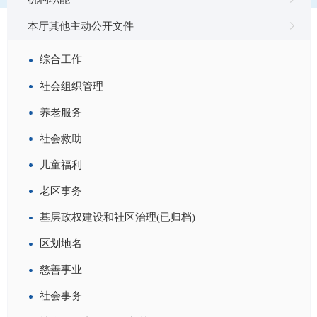
本厅其他主动公开文件
综合工作
社会组织管理
福建省民政厅关于开展2026年“润心伴成长，同心护未
来”主题活动的通知
养老服务
索引：
FJ00110-0600-2026-00026
社会救助
文号：
闽民童〔2026〕62号
儿童福利
发布机构：
福建省民政厅
老区事务
生成日期：
2026-06-08
基层政权建设和社区治理(已归档)
福建省民政厅 福建省财政厅关于调整孤儿基本生活最低
区划地名
养育标准的通知
慈善事业
索引：
FJ00110-0600-2026-00010
文号：
闽民童〔2026〕45号
社会事务
发布机构：
福建省民政厅