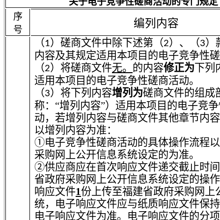
关于电子竞争性磋商活动的专门规定
序
编列内容
号
（
）磋商文件中除下述第（
）、（
）
1
2
3
内容及其规定适用本项目的电子竞争性磋
（
）将磋商文件
无。
的内容
修正为
下列
2
适用本项目的电子竞争性磋商活动。
（
）将下列内容
增列为
磋商文件的组成
3
称：“增列内容”）适用本项目的电子竞
动，若增列内容与磋商文件其他章节内容
以增列内容为准：
①电子竞争性磋商活动的具体操作流程以
采购网上公开信息系统设定的为准。
②供应商应在首次响应文件递交截止时间
省政府采购网上公开信息系统设定的操作
响应文件
1
份上传至福建省政府采购网上
统，电子响应文件应与纸质响应文件保持
电子响应文件为准。
电子响应文件的分项