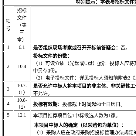
特别提示：本表与招标文件
招标
文件
项
（第
号
三
章）
1
6.1
是否组织现场考察或召开开标前答疑会：
否。
投标文件的份数：
（1）可读介质（光盘或
U
盘）
0
份：投标人应将
2
10.4
中另存
0
份。
（2）电子投标文件：详见投标人须知前附表2
10.7-
是否允许中标人将本项目的非主体、非关键性工
3
（
1
）
不允许。
10.8-
4
投标有效期
：投标截止时间起90个日历日。
（
）
1
5
12.1
本项目推荐项目包1中标候选人数为1家。
本项目中标人的确定
（以采购包为单位）
：
（1）采购人应在政府采购招投标管理办法规定