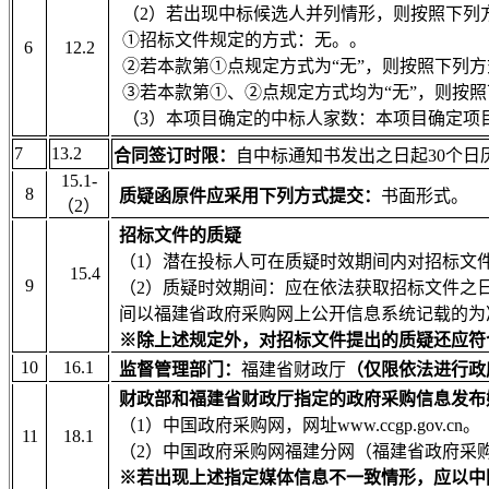
（2）若出现中标候选人并列情形，则按照下列
①招标文件规定的方式：
无。
。
6
12.2
②若本款第①点规定方式为“无”，则按照下列
③若本款第①、②点规定方式均为“无”，则按
（3）本项目确定的中标人家数：
本项目确定项
7
13.2
合同签订时限：
自中标通知书发出之日起30个日
15.1-
8
质疑函原件应采用下列方式提交：
书面形式。
（
2
）
招标文件的质疑
（1）潜在投标人可在质疑时效期间内对招标文
15.4
9
（2）质疑时效期间：应在依法获取招标文件之
间以
福建省政府采购网上公开信息系统记载的为
※除上述规定外，对招标文件提出的质疑还应符
10
16.1
监督管理部门：
福建省财政厅
（仅限依法进行政
财政部和福建省财政厅指定的政府采购信息发布
（1）中国政府采购网，网址www.ccgp.gov.cn
。
11
18.1
（2）中国政府采购网福建分网（福建省政府采
※
若出现上述指定媒体信息不一致情形，应以中